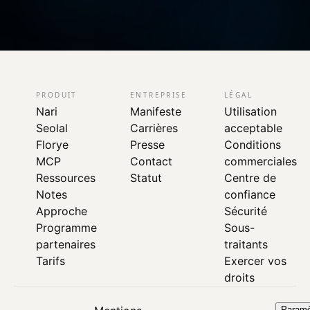
PRODUIT
ENTREPRISE
LÉGAL
Nari
Manifeste
Utilisation
Seolal
Carrières
acceptable
Florye
Presse
Conditions
MCP
Contact
commerciales
Ressources
Statut
Centre de
Notes
confiance
Approche
Sécurité
Programme
Sous-
partenaires
traitants
Tarifs
Exercer vos
droits
Paramè