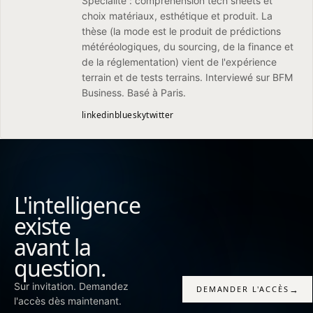
Spécialité : compréhension tech sheets et
choix matériaux, esthétique et produit. La
thèse (la mode est le produit de prédictions
météréologiques, du sourcing, de la finance et
de la réglementation) vient de l'expérience
terrain et de tests terrains. Interviewé sur BFM
Business. Basé à Paris.
linkedin
bluesky
twitter
L'intelligence
existe
avant la
question.
Sur invitation. Demandez
→
DEMANDER L'ACCÈS
l'accès dès maintenant.