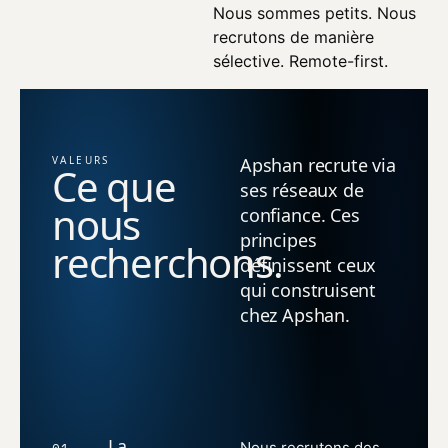
Nous sommes petits. Nous
recrutons de manière
sélective. Remote-first.
VALEURS
Apshan recrute via
Ce que
ses réseaux de
nous
confiance. Ces
principes
recherchons.
définissent ceux
qui construisent
chez Apshan.
La
Nous recrutons des