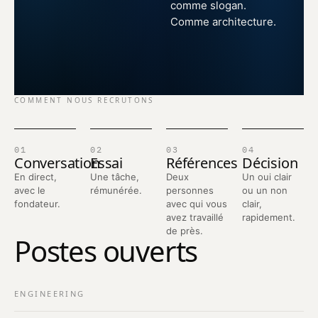
comme slogan.
Comme architecture.
COMMENT NOUS RECRUTONS
01
02
03
04
Conversation
Essai
Références
Décision
En direct,
Une tâche,
Deux
Un oui clair
avec le
rémunérée.
personnes
ou un non
fondateur.
avec qui vous
clair,
avez travaillé
rapidement.
de près.
Postes ouverts
ENGINEERING