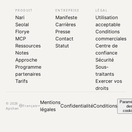
PRODUIT
ENTREPRISE
LÉGAL
Nari
Manifeste
Utilisation
Seolal
Carrières
acceptable
Florye
Presse
Conditions
MCP
Contact
commerciales
Ressources
Statut
Centre de
Notes
confiance
Approche
Sécurité
Programme
Sous-
partenaires
traitants
Tarifs
Exercer vos
droits
Mentions
Paramè
© 2026
Confidentialité
Conditions
Français
de
Apshan
légales
cook