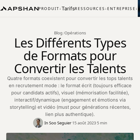
Tarifs
PRODUIT
RESSOURCES
ENTREPRISE
↓
↓
↓
Blog
Opérations
/
Les Différents Types
de Formats pour
Convertir les Talents
Quatre formats coexistent pour convertir les tops talents
en recrutement mode : le format écrit (toujours efficace
pour candidats actifs), visuel (mémorisation facilitée),
interactif/dynamique (engagement et émotions via
storytelling) et vidéo (must pour générations récentes,
lien plus authentique).
In Soo Seguier
·
15 août 2023
·
5 min