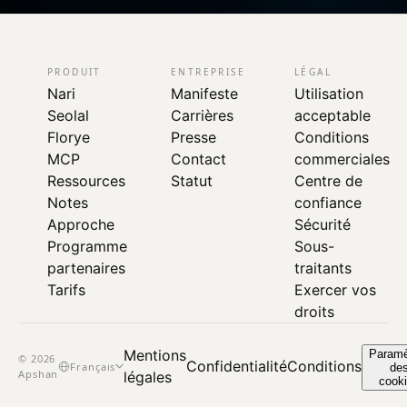
PRODUIT
ENTREPRISE
LÉGAL
Nari
Manifeste
Utilisation
Seolal
Carrières
acceptable
Florye
Presse
Conditions
MCP
Contact
commerciales
Ressources
Statut
Centre de
Notes
confiance
Approche
Sécurité
Programme
Sous-
partenaires
traitants
Tarifs
Exercer vos
droits
Mentions
Paramè
© 2026
Confidentialité
Conditions
Français
de
Apshan
légales
cook