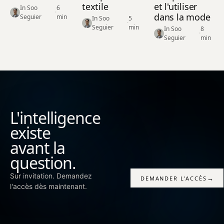
textile
et l'utiliser
In Soo
6
·
dans la mode
Seguier
min
In Soo
5
·
Seguier
min
In Soo
8
·
Seguier
min
L'intelligence
existe
avant la
question.
Sur invitation. Demandez
→
DEMANDER L'ACCÈS
l'accès dès maintenant.