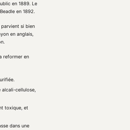
ublic en 1889. Le
 Beadle en 1892.
y parvient si bien
ayon en anglais,
on.
la reformer en
rifiée.
alcali-cellulose,
t toxique, et
passe dans une