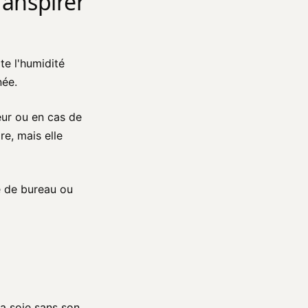
transpirer
pte l'humidité
née.
eur ou en cas de
re, mais elle
ue de bureau ou
la soie sans son