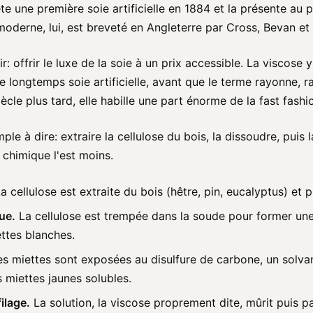
e une première soie artificielle en 1884 et la présente au p
oderne, lui, est breveté en Angleterre par Cross, Bevan et
air: offrir le luxe de la soie à un prix accessible. La viscose 
 longtemps soie artificielle, avant que le terme rayonne, r
ècle plus tard, elle habille une part énorme de la fast fashi
mple à dire: extraire la cellulose du bois, la dissoudre, puis 
l chimique l'est moins.
a cellulose est extraite du bois (hêtre, pin, eucalyptus) et pu
ue.
La cellulose est trempée dans la soude pour former une 
ttes blanches.
s miettes sont exposées au disulfure de carbone, un solvan
 miettes jaunes solubles.
ilage.
La solution, la viscose proprement dite, mûrit puis 