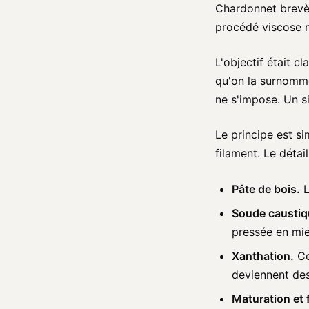
Chardonnet brevèt
procédé viscose m
L'objectif était cl
qu'on la surnomme
ne s'impose. Un si
Le principe est si
filament. Le détai
Pâte de bois.
L
Soude caustiq
pressée en mie
Xanthation.
Ce
deviennent des
Maturation et f