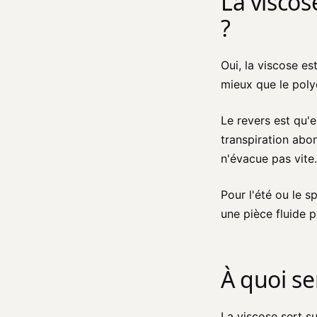
La viscose
?
Oui, la viscose est
mieux que le polye
Le revers est qu'
transpiration abon
n'évacue pas vite.
Pour l'été ou le s
une pièce fluide po
À quoi ser
La viscose sert su