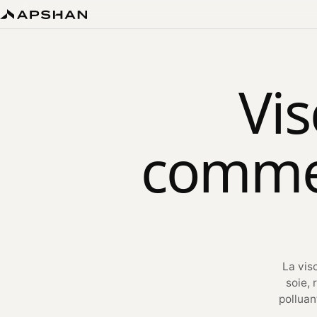
Vis
comment
La vis
soie, 
polluan