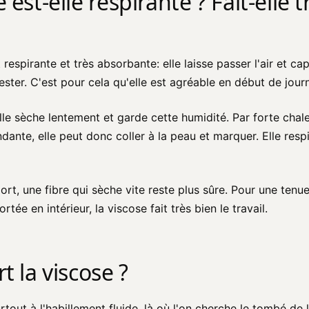
 est-elle respirante ? Fait-elle 
 respirante et très absorbante: elle laisse passer l'air et ca
ster. C'est pour cela qu'elle est agréable en début de jour
elle sèche lentement et garde cette humidité. Par forte chal
dante, elle peut donc coller à la peau et marquer. Elle respi
port, une fibre qui sèche vite reste plus sûre. Pour une ten
rtée en intérieur, la viscose fait très bien le travail.
t la viscose ?
rtout à l'habillement fluide, là où l'on cherche le tombé de 