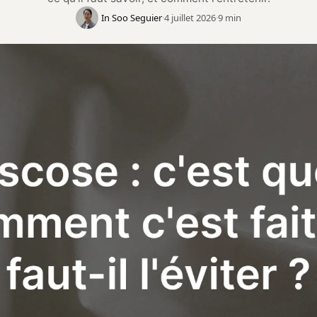
In Soo Seguier
·
4 juillet 2026
·
9 min