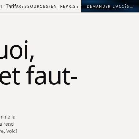
Tarifs
→
IT
RESSOURCES
ENTREPRISE
DEMANDER L'ACCÈS
↓
↓
↓
uoi,
et faut-
omme la
la rend
e. Voici