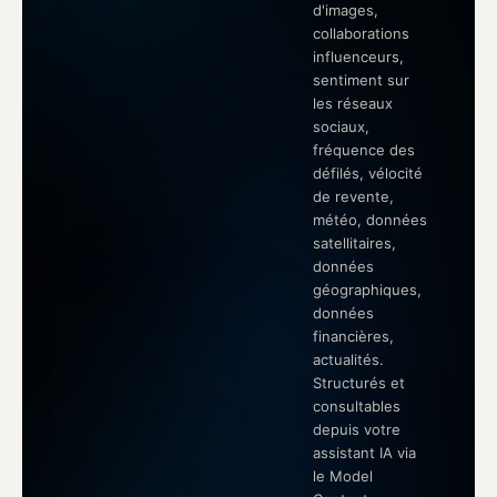
d'images,
collaborations
influenceurs,
sentiment sur
les réseaux
sociaux,
fréquence des
défilés, vélocité
de revente,
météo, données
satellitaires,
données
géographiques,
données
financières,
actualités.
Structurés et
consultables
depuis votre
assistant IA via
le Model