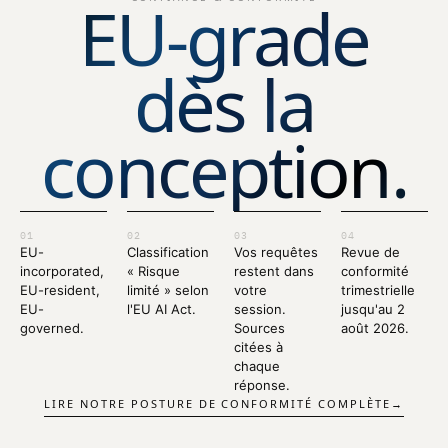
EU-grade
dès la
conception.
01
02
03
04
EU-
Classification
Vos requêtes
Revue de
incorporated,
« Risque
restent dans
conformité
EU-resident,
limité » selon
votre
trimestrielle
EU-
l'EU AI Act.
session.
jusqu'au 2
governed.
Sources
août 2026.
citées à
chaque
réponse.
LIRE NOTRE POSTURE DE CONFORMITÉ COMPLÈTE
→