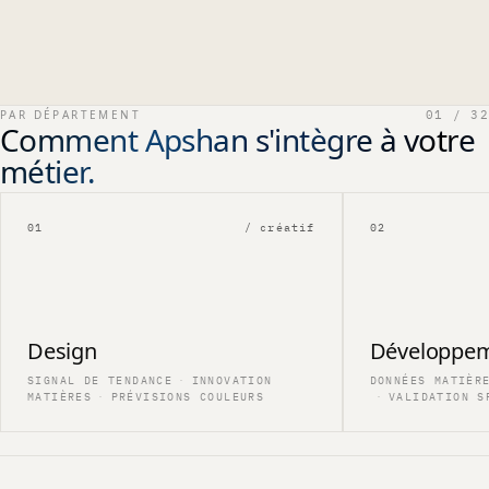
PAR DÉPARTEMENT
01 / 32
Comment Apshan s'intègre à votre
métier.
01
/ créatif
02
Design
Développem
SIGNAL DE TENDANCE
·
INNOVATION
DONNÉES MATIÈR
MATIÈRES
·
PRÉVISIONS COULEURS
·
VALIDATION S