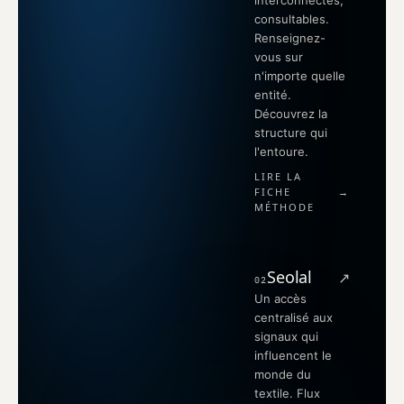
interconnectés,
consultables.
Renseignez-
vous sur
n'importe quelle
entité.
Découvrez la
structure qui
l'entoure.
LIRE LA
FICHE
→
MÉTHODE
Seolal
↗
02
Un accès
centralisé aux
signaux qui
influencent le
monde du
textile. Flux