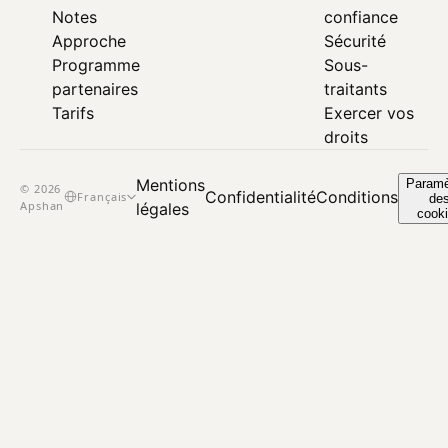
Notes
confiance
Approche
Sécurité
Programme
Sous-
partenaires
traitants
Tarifs
Exercer vos
droits
Mentions
Paramè
© 2026
Confidentialité
Conditions
Français
de
Apshan
légales
cook