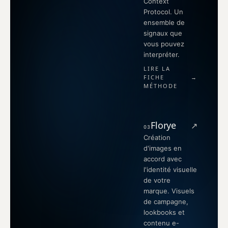
Context
Protocol. Un
ensemble de
signaux que
vous pouvez
interpréter.
LIRE LA
FICHE
→
MÉTHODE
Florye
↗
03
Création
d'images en
accord avec
l'identité visuelle
de votre
marque. Visuels
de campagne,
lookbooks et
contenu e-