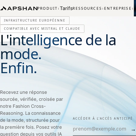
Tarifs
PRODUIT
RESSOURCES
ENTREPRISE
↓
↓
↓
INFRASTRUCTURE EUROPÉENNE
COMPATIBLE AVEC MISTRAL ET CLAUDE
L'intelligence de la
mode.
Enfin.
Recevez une réponse
sourcée, vérifiée, croisée par
notre Fashion Cross-
Reasoning. La connaissance
ACCÉDER À L'ACCÈS ANTICIPÉ
de la mode, structurée pour
la première fois. Posez votre
→
question depuis vos outils IA