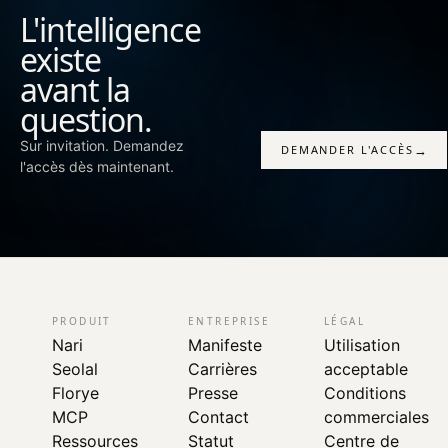
L'intelligence
existe
avant la
question.
Sur invitation. Demandez
→
DEMANDER L'ACCÈS
l'accès dès maintenant.
PRODUIT
ENTREPRISE
LÉGAL
Nari
Manifeste
Utilisation
Seolal
Carrières
acceptable
Florye
Presse
Conditions
MCP
Contact
commerciales
Ressources
Statut
Centre de